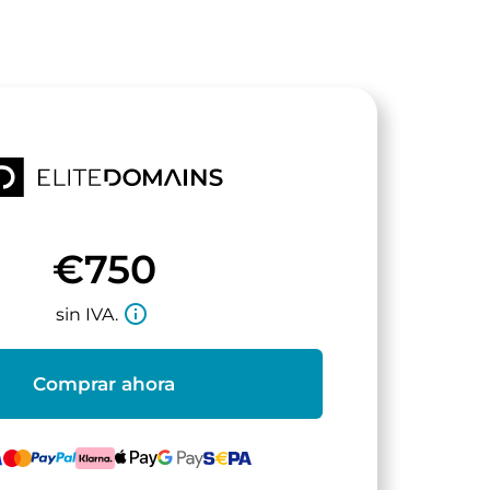
€750
info_outline
sin IVA.
Comprar ahora