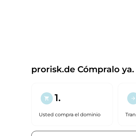
prorisk.de Cómpralo ya.
1.
shopping_cart
arrow_forward
Usted compra el dominio
Tran