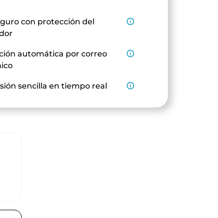
guro con protección del
info_outline
dor
ción automática por correo
info_outline
nico
sión sencilla en tiempo real
info_outline