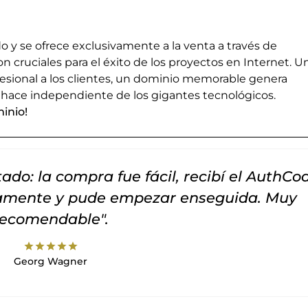
 y se ofrece exclusivamente a la venta a través de
cruciales para el éxito de los proyectos en Internet. U
esional a los clientes, un dominio memorable genera
 hace independiente de los gigantes tecnológicos.
inio!
do: la compra fue fácil, recibí el AuthCo
tamente y pude empezar enseguida. Muy
recomendable".
star
star
star
star
star
Georg Wagner