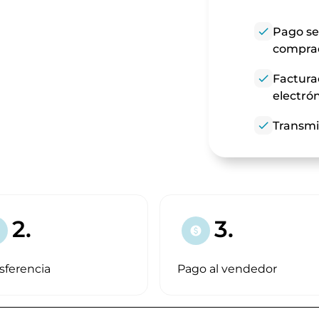
check
Pago se
compra
check
Factura
electró
check
Transmi
2.
3.
paid
sferencia
Pago al vendedor